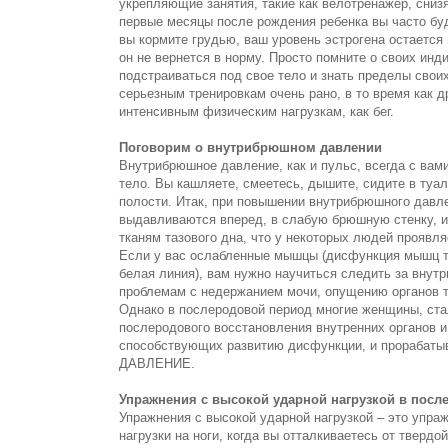
укрепляющие занятия, такие как велотренажер, снизя
первые месяцы после рождения ребенка вы часто буд
вы кормите грудью, ваш уровень эстрогена остается
он не вернется в норму. Просто помните о своих ин
подстраиваться под свое тело и знать пределы свои
серьезным тренировкам очень рано, в то время как 
интенсивным физическим нагрузкам, как бег.
Поговорим о внутрибрюшном давлении
Внутрибрюшное давление, как и пульс, всегда с вами
тело. Вы кашляете, смеетесь, дышите, сидите в туал
полости. Итак, при повышении внутрибрюшного давле
выдавливаются вперед, в слабую брюшную стенку, и 
тканям тазового дна, что у некоторых людей проявля
Если у вас ослабленные мышцы (дисфункция мышц та
белая линия), вам нужно научиться следить за внут
проблемам с недержанием мочи, опущению органов 
Однако в послеродовой период многие женщины, ста
послеродового восстановления внутренних органов 
способствующих развитию дисфункции, и прорабаты
ДАВЛЕНИЕ.
Упражнения с высокой ударной нагрузкой в посл
Упражнения с высокой ударной нагрузкой – это упр
нагрузки на ноги, когда вы отталкиваетесь от твердо