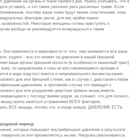
т давление на органы и ткани тазового дна. Нужно учитывать, что в
ете уставать, и это также увеличит риск различных травм. Если
 пониженным, поэтому ваши ткани будут менее эластичными, пока
дивидуальных факторах риска, для вас крайне важно
х возможностей. Некоторые женщины готовы приступить к
другим вообще не рекомендуется возвращаться к таким
. Оно изменяется в зависимости от того, чем занимается все ваше
ете, ходите – все это влияет на давление в вашей брюшной
ния ваши органы брюшной полости (в особенности кишечный тракт)
вниз, по направлению к пока не восстановившимся органам и
ется в виде вздутого живота и непроизвольного мочеиспускания...
зового дна или брюшной стенки, как в случае с диастазом-слабая
рибрюшным давлением, в противном случае это приведет к
тазового дна или ухудшению диастаза прямых мышц живота.
лкивающиеся с последствиями родов, не сознают, что для полного
и мышц нужно заняться устранением ВСЕХ факторов,
вать ВСЕ мышцы, потому что, в конце концов, ДАВЛЕНИЕ ЕСТЬ
еродовой период
ажнения, которые повышают внутрибрюшное давление в результате
й поверхности или приземляетесь на нее. Нагрузка увеличивается,