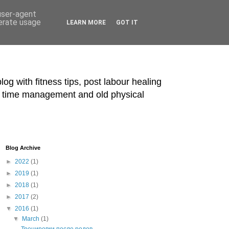
 user-agent
nerate usage
LEARN MORE
GOT IT
blog with fitness tips, post labour healing
ts, time management and old physical
Blog Archive
►
2022
(1)
►
2019
(1)
►
2018
(1)
►
2017
(2)
▼
2016
(1)
▼
March
(1)