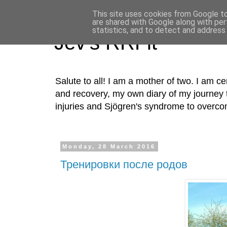
This site uses cookies from Google to 
are shared with Google along with per
statistics, and to detect and address
Jev's RRFit
Salute to all! I am a mother of two. I am cer
and recovery, my own diary of my journey t
injuries and Sjögren's syndrome to overco
Monday, 28 March 2016
Тренировки после родов