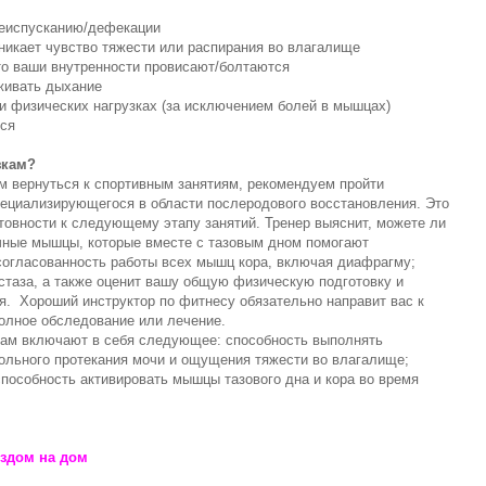
чеиспусканию/дефекации
зникает чувство тяжести или распирания во влагалище
то ваши внутренности провисают/болтаются
живать дыхание
и физических нагрузках (за исключением болей в мышцах)
тся
зкам?
м вернуться к спортивным занятиям, рекомендуем пройти
пециализирующегося в области послеродового восстановления. Это
товности к следующему этапу занятий. Тренер выяснит, можете ли
чные мышцы, которые вместе с тазовым дном помогают
 согласованность работы всех мышц кора, включая диафрагму;
астаза, а также оценит вашу общую физическую подготовку и
я. Хороший инструктор по фитнесу обязательно направит вас к
полное обследование или лечение.
кам включают в себя следующее: способность выполнять
вольного протекания мочи и ощущения тяжести во влагалище;
способность активировать мышцы тазового дна и кора во время
ездом на дом