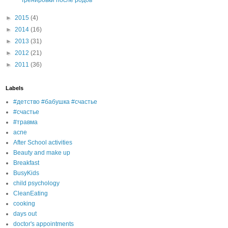
Тренировки после родов
►
2015
(4)
►
2014
(16)
►
2013
(31)
►
2012
(21)
►
2011
(36)
Labels
#детство #бабушка #счастье
#счастье
#травма
acne
After School activities
Beauty and make up
Breakfast
BusyKids
child psychology
CleanEating
cooking
days out
doctor's appointments