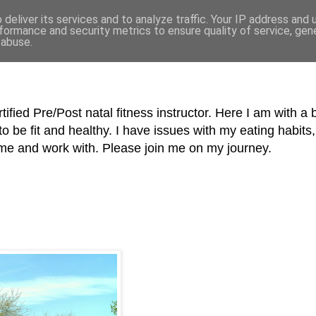
deliver its services and to analyze traffic. Your IP address and
formance and security metrics to ensure quality of service, ge
 abuse.
tified Pre/Post natal fitness instructor. Here I am with a 
o be fit and healthy. I have issues with my eating habi
me and work with. Please join me on my journey.