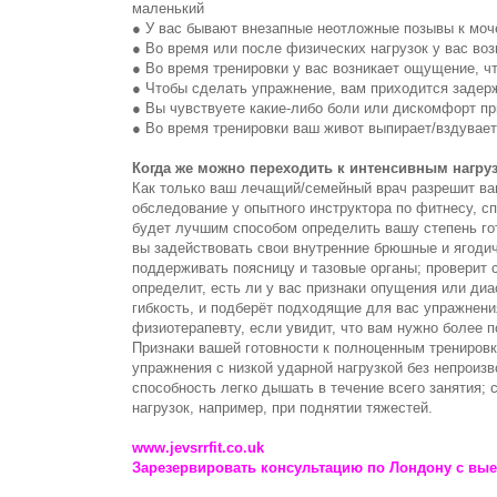
маленький
● У вас бывают внезапные неотложные позывы к мо
● Во время или после физических нагрузок у вас во
● Во время тренировки у вас возникает ощущение, ч
● Чтобы сделать упражнение, вам приходится задер
● Вы чувствуете какие-либо боли или дискомфорт пр
● Во время тренировки ваш живот выпирает/вздувае
Когда же можно переходить к интенсивным нагру
Как только ваш лечащий/семейный врач разрешит ва
обследование у опытного инструктора по фитнесу, с
будет лучшим способом определить вашу степень го
вы задействовать свои внутренние брюшные и ягоди
поддерживать поясницу и тазовые органы; проверит
определит, есть ли у вас признаки опущения или ди
гибкость, и подберёт подходящие для вас упражнени
физиотерапевту, если увидит, что вам нужно более 
Признаки вашей готовности к полноценным трениров
упражнения с низкой ударной нагрузкой без непроиз
способность легко дышать в течение всего занятия; 
нагрузок, например, при поднятии тяжестей.
www.jevsrrfit.co.uk
Зарезервировать консультацию по Лондону с вы