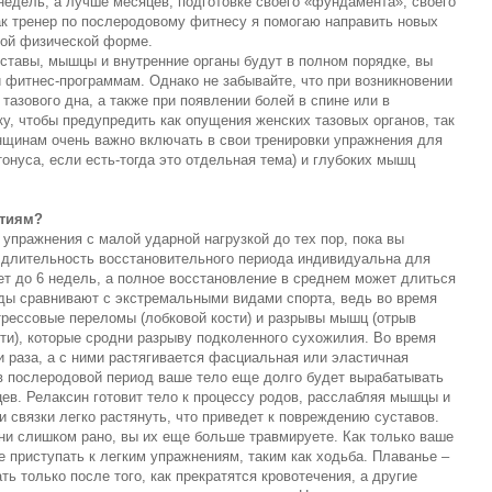
 недель, а лучше месяцев, подготовке своего «фундамента», своего
как тренер по послеродовому фитнесу я помогаю направить новых
ной физической форме.
уставы, мышцы и внутренние органы будут в полном порядке, вы
 фитнес-программам. Однако не забывайте, что при возникновении
азового дна, а также при появлении болей в спине или в
у, чтобы предупредить как опущения женских тазовых органов, так
щинам очень важно включать в свои тренировки упражнения для
тонуса, если есть-тогда это отдельная тема) и глубоких мышц
ятиям?
упражнения с малой ударной нагрузкой до тех пор, пока вы
м длительность восстановительного периода индивидуальна для
т до 6 недель, а полное восстановление в среднем может длиться
оды сравнивают с экстремальными видами спорта, ведь во время
трессовые переломы (лобковой кости) и разрывы мышц (отрыв
сти), которые сродни разрыву подколенного сухожилия. Во время
и раза, а с ними растягивается фасциальная или эластичная
 в послеродовой период ваше тело еще долго будет вырабатывать
цев. Релаксин готовит тело к процессу родов, расслабляя мышцы и
 связки легко растянуть, что приведет к повреждению суставов.
ани слишком рано, вы их еще больше травмируете. Как только ваше
 приступать к легким упражнениям, таким как ходьба. Плаванье –
ь только после того, как прекратятся кровотечения, а другие