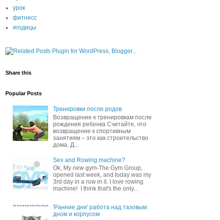
урок
фитнесс
ягодицы
Share this
Popular Posts
Тренировки после родов
Возвращение к тренировкам после
рождения ребенка Считайте, что
возвращение к спортивным
занятиям – это как строительство
дома. Д...
Sex and Rowing machine?
Ok, My new gym-The Gym Group,
opened last week, and today was my
3rd day in a row in it. I love rowing
machine! I think that's the only...
'Ранние дни' работа над тазовым
дном и корпусом