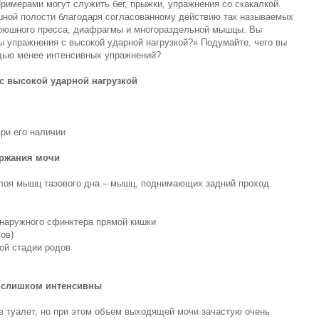
Примерами могут служить бег, прыжки, упражнения со скакалкой.
ной полости благодаря согласованному действию так называемых
брюшного пресса, диафрагмы и многораздельной мышцы. Вы
ы упражнения с высокой ударной нагрузкой?» Подумайте, чего вы
ощью менее интенсивных упражнений?
с высокой ударной нагрузкой
ри его наличии
ержания мочи
 слоя мышц тазового дна – мышц, поднимающих задний проход
 наружного сфинктера прямой кишки
ов)
ой стадии родов
с слишком интенсивны
 в туалет, но при этом объем выходящей мочи зачастую очень