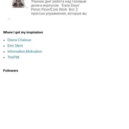
'Ранние дни' работа над тазовым
дном и корпусом ‘Early Days’
Pelvic Floor/Core Work Вот 2
простых упражнения, которые вы
...
Where I get my inspiration
Diana Chaloux
Erin Stern
Information,Motivation
TheFitIt
Followers