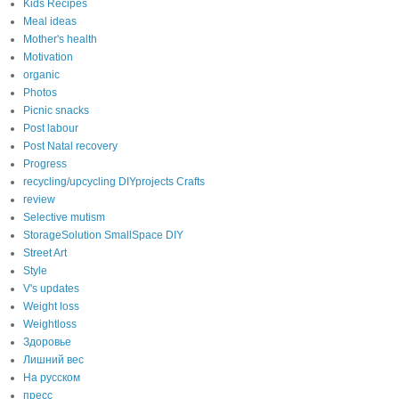
Kids Recipes
Meal ideas
Mother's health
Motivation
organic
Photos
Picnic snacks
Post labour
Post Natal recovery
Progress
recycling/upcycling DIYprojects Crafts
review
Selective mutism
StorageSolution SmallSpace DIY
Street Art
Style
V's updates
Weight loss
Weightloss
Здоровье
Лишний вес
На русском
пресс