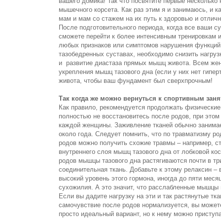
вашего домика! Так что посвятите первые несколько
мышечного корсета. Как раз этим я и занимаюсь, и 
мам и мам со стажем на их путь к здоровью и отлич
После подготовительного периода, когда все ваши с
сможете перейти к более интенсивным тренировкам и
любых признаков или симптомов нарушения функций т
тазобедренных суставах, необходимо снизить нагрузк
и развитие диастаза прямых мышц живота. Всем жен
укрепления мышц тазового дна (если у них нет гипер
живота, чтобы ваш фундамент был сверхпрочным!
Так когда же можно вернуться к спортивным зан
Как правило, рекомендуется продолжать физические 
полностью не восстановитесь после родов, при это
каждой женщины. Заживление тканей обычно занимае
около года. Следует помнить, что по травматизму р
родов можно получить схожие травмы – например, с
внутреннего слоя мышц тазового дна от лобковой ко
родов мышцы тазового дна растягиваются почти в тр
соединительная ткань. Добавьте к этому релаксин –
высокий уровень этого гормона, иногда до пяти меся
сухожилия. А это значит, что расслабленные мышцы и
Если вы дадите нагрузку на эти и так растянутые тк
самочувствие после родов нормализуется, вы можете
просто идеальный вариант, но к нему можно приступат