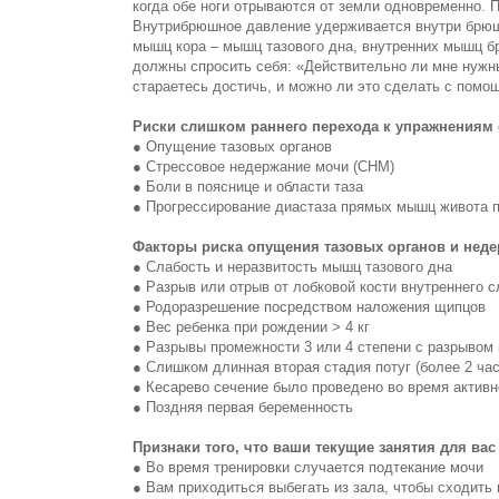
когда обе ноги отрываются от земли одновременно. 
Внутрибрюшное давление удерживается внутри брюш
мышц кора – мышц тазового дна, внутренних мышц 
должны спросить себя: «Действительно ли мне нужн
стараетесь достичь, и можно ли это сделать с пом
Риски слишком раннего перехода к упражнениям 
● Опущение тазовых органов
● Стрессовое недержание мочи (СНМ)
● Боли в пояснице и области таза
● Прогрессирование диастаза прямых мышц живота п
Факторы риска опущения тазовых органов и нед
● Слабость и неразвитость мышц тазового дна
● Разрыв или отрыв от лобковой кости внутреннего
● Родоразрешение посредством наложения щипцов
● Вес ребенка при рождении > 4 кг
● Разрывы промежности 3 или 4 степени с разрывом
● Слишком длинная вторая стадия потуг (более 2 час
● Кесарево сечение было проведено во время активн
● Поздняя первая беременность
Признаки того, что ваши текущие занятия для ва
● Во время тренировки случается подтекание мочи
● Вам приходиться выбегать из зала, чтобы сходить